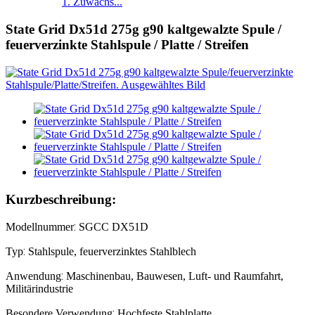
1. Zuwachs...
State Grid Dx51d 275g g90 kaltgewalzte Spule /
feuerverzinkte Stahlspule / Platte / Streifen
Kurzbeschreibung:
:
Modellnummer
SGCC DX51D
:
Typ
Stahlspule, feuerverzinktes Stahlblech
:
Anwendung
Maschinenbau, Bauwesen, Luft- und Raumfahrt,
Militärindustrie
:
Besondere Verwendung
Hochfeste Stahlplatte