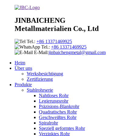
JINBAICHENG
Metallmaterialien Co., Ltd
Tel.:
+86 13371469925
Tel.:
+86 13371469925
E-Mail:
jinbaichengmetal@gmail.com
Heim
Über uns
Werksbesichtigung
Zertifizierung
Produkte
Stahlrohrserie
Nahtloses Rohr
Legierungsrohr
Präzisions-Blankrohr
Quadratisches Rohr
Geschweißtes Rohr
Spiralrohr
Speziell geformtes Rohr
Verzinktes Rohr