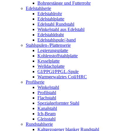
Bohrgestänge und Futterrohr
Edelstahlserie
Edelstahlrohr
Edelstahlplatte
Edelstahl Rundstahl
Winkelstahl aus Edelstahl
Edelstahldraht
Edelstahlspule/-band
Stahlspulen-/Plattenserie
Legierungsplatte
Kohlenstoffstahlplatte
Kesselplatte
Welldachplatte
GI/PPGI/PPGL-Spule
Warmgewalztes Coil/HRC
Profilserie
Winkelstahl
Profilstahl
Flachstahl
Spezialgeformter Stahl
Kanalstahl
Ich-Beam
Gleisstahl
Rundstahlserie
Kaltgezogener blanker Rundstahl