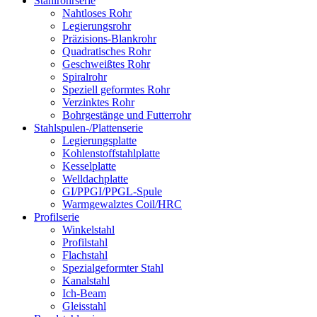
Stahlrohrserie
Nahtloses Rohr
Legierungsrohr
Präzisions-Blankrohr
Quadratisches Rohr
Geschweißtes Rohr
Spiralrohr
Speziell geformtes Rohr
Verzinktes Rohr
Bohrgestänge und Futterrohr
Stahlspulen-/Plattenserie
Legierungsplatte
Kohlenstoffstahlplatte
Kesselplatte
Welldachplatte
GI/PPGI/PPGL-Spule
Warmgewalztes Coil/HRC
Profilserie
Winkelstahl
Profilstahl
Flachstahl
Spezialgeformter Stahl
Kanalstahl
Ich-Beam
Gleisstahl