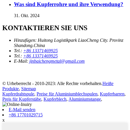
Was sind Kupferrohre und ihre Verwendung?
31. Okt. 2024
KONTAKTIEREN SIE UNS
Hinzufügen:
Huitong Logistikpark LiaoCheng City. Provinz
Shandong.China
Tel.:
+86 13371469925
Tel.:
+86 13371469925
E-Mail:
jinbaichengmetal@gmail.com
© Urheberrecht - 2010-2023: Alle Rechte vorbehalten.
Heiße
Produkte
,
Sitemap
Kupferdrahtspule
,
Preise für Aluminiumblechspulen
,
Kupferbarren
,
Preis für Kupferstäbe
,
Kupferblech
,
Aluminiumstange
,
E-Mail senden
+86 17701029715
x