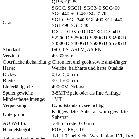
Q195, Q235
SGCC, SGCH, SGC340 SGC400
SGC440 SGC490 SGC570
SGHC SGH340 SGH400 SGH440
Grad:
SGH490 SGH540
DX51D DX52D DX53D DX54D
S220GD S250GD S280GD S320GD
S350GD S400GD S500GD S550GD
Standard:
ISO, JIS, ASTM, AS EN
Verzinkt:
40-300g/m2
Oberflächenbehandlung:
Chromiert und geölt sowie anti-ifinger
Härte:
Weiche, halbharte und harte Qualität
Dicke:
0,12–5,0 mm
Breite:
90–1500 mm
Lieferfähigkeit:
40000MT/Monat
Spulengewicht:
3-8MT/Spule oder als Ihre Anfrage
Mindestbestellmenge:
1MT
Verpackung:
Exportstandard, seetüchtig
Kaltgewalztes Substrat, warmgewalztes
Untergrund:
Substrat
AUSWEIS:
508 mm oder 610 mm
Handelsbegriff:
FOB, CFR, CIF
T/T, L/C bei Sicht, West Union, D/P, D/A,
Zahlungsbedingungen: