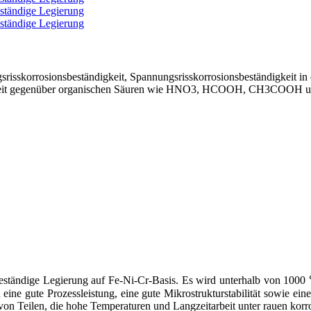
risskorrosionsbeständigkeit, Spannungsrisskorrosionsbeständigkeit in
gkeit gegenüber organischen Säuren wie HNO3, HCOOH, CH3COOH un
nsbeständige Legierung auf Fe-Ni-Cr-Basis. Es wird unterhalb von 100
ine gute Prozessleistung, eine gute Mikrostrukturstabilität sowie eine
g von Teilen, die hohe Temperaturen und Langzeitarbeit unter rauen ko