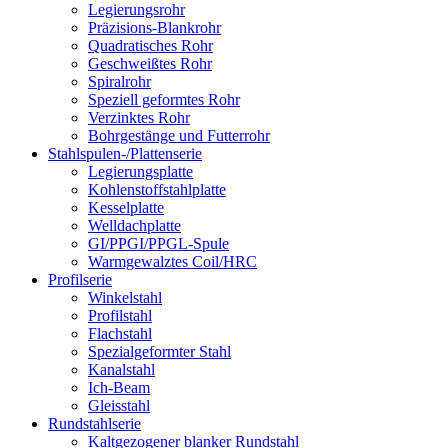
Legierungsrohr
Präzisions-Blankrohr
Quadratisches Rohr
Geschweißtes Rohr
Spiralrohr
Speziell geformtes Rohr
Verzinktes Rohr
Bohrgestänge und Futterrohr
Stahlspulen-/Plattenserie
Legierungsplatte
Kohlenstoffstahlplatte
Kesselplatte
Welldachplatte
GI/PPGI/PPGL-Spule
Warmgewalztes Coil/HRC
Profilserie
Winkelstahl
Profilstahl
Flachstahl
Spezialgeformter Stahl
Kanalstahl
Ich-Beam
Gleisstahl
Rundstahlserie
Kaltgezogener blanker Rundstahl