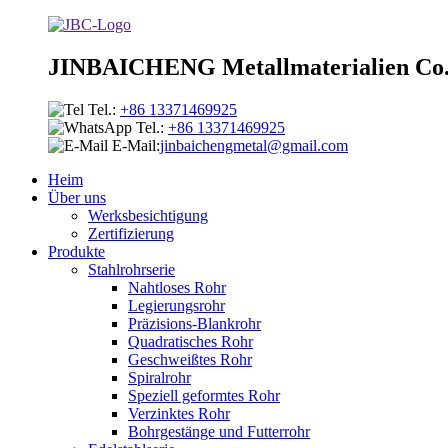
JINBAICHENG Metallmaterialien Co.
Tel.:
+86 13371469925
Tel.:
+86 13371469925
E-Mail:
jinbaichengmetal@gmail.com
Heim
Über uns
Werksbesichtigung
Zertifizierung
Produkte
Stahlrohrserie
Nahtloses Rohr
Legierungsrohr
Präzisions-Blankrohr
Quadratisches Rohr
Geschweißtes Rohr
Spiralrohr
Speziell geformtes Rohr
Verzinktes Rohr
Bohrgestänge und Futterrohr