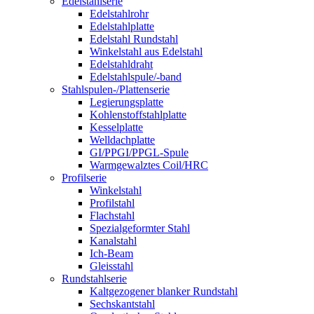
Edelstahlserie
Edelstahlrohr
Edelstahlplatte
Edelstahl Rundstahl
Winkelstahl aus Edelstahl
Edelstahldraht
Edelstahlspule/-band
Stahlspulen-/Plattenserie
Legierungsplatte
Kohlenstoffstahlplatte
Kesselplatte
Welldachplatte
GI/PPGI/PPGL-Spule
Warmgewalztes Coil/HRC
Profilserie
Winkelstahl
Profilstahl
Flachstahl
Spezialgeformter Stahl
Kanalstahl
Ich-Beam
Gleisstahl
Rundstahlserie
Kaltgezogener blanker Rundstahl
Sechskantstahl