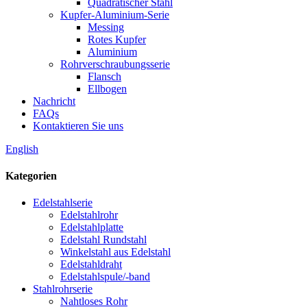
Quadratischer Stahl
Kupfer-Aluminium-Serie
Messing
Rotes Kupfer
Aluminium
Rohrverschraubungsserie
Flansch
Ellbogen
Nachricht
FAQs
Kontaktieren Sie uns
English
Kategorien
Edelstahlserie
Edelstahlrohr
Edelstahlplatte
Edelstahl Rundstahl
Winkelstahl aus Edelstahl
Edelstahldraht
Edelstahlspule/-band
Stahlrohrserie
Nahtloses Rohr