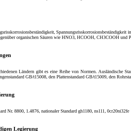
srisskorrosionsbeständigkeit, Spannungsrisskorrosionsbeständigkeit 
t gegenüber organischen Säuren wie HNO3, HCOOH, CH3COOH und Pr
ungen
rschiedenen Ländern gibt es eine Reihe von Normen. Ausländische 
tangenstandard GB/t15008, den Plattenstandard GB/t15009, den Rohrs
ierung
dard Nr. 8800, 1.4876, nationaler Standard gh1180, ns111, 0cr20ni32fe
digen Legierung